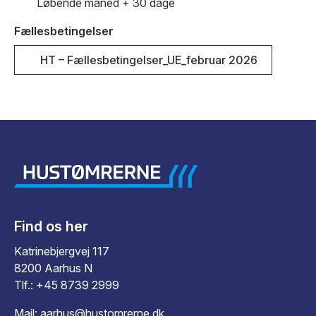
Løbende måned + 30 dage
Fællesbetingelser
HT – Fællesbetingelser_UE_februar 2026
Find os her
Katrinebjergvej 117
8200 Aarhus N
Tlf.:
+45 8739 2999
Mail:
aarhus@hustomrerne.dk