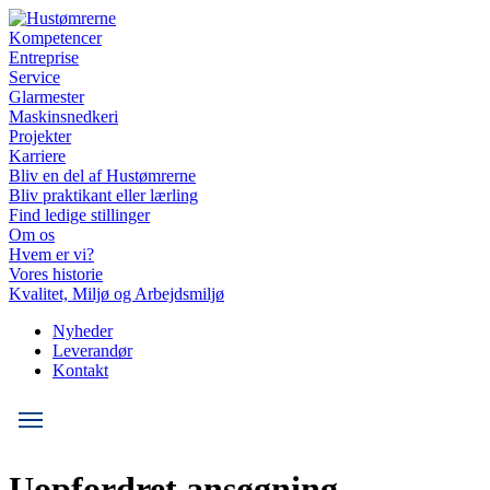
Kompetencer
Entreprise
Service
Glarmester
Maskinsnedkeri
Projekter
Karriere
Bliv en del af Hustømrerne
Bliv praktikant eller lærling
Find ledige stillinger
Om os
Hvem er vi?
Vores historie
Kvalitet, Miljø og Arbejdsmiljø
Nyheder
Leverandør
Kontakt
Uopfordret ansøgning