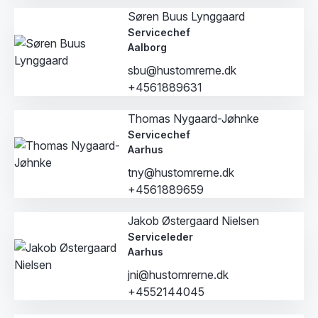
Søren Buus Lynggaard
Servicechef
Aalborg
sbu@hustomrerne.dk
+4561889631
Thomas Nygaard-Jøhnke
Servicechef
Aarhus
tny@hustomrerne.dk
+4561889659
Jakob Østergaard Nielsen
Serviceleder
Aarhus
jni@hustomrerne.dk
+4552144045