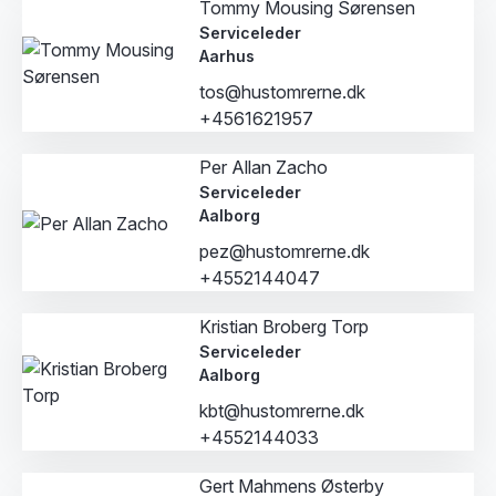
Tommy Mousing Sørensen
Serviceleder
Aarhus
tos@hustomrerne.dk
+4561621957
Per Allan Zacho
Serviceleder
Aalborg
pez@hustomrerne.dk
+4552144047
Kristian Broberg Torp
Serviceleder
Aalborg
kbt@hustomrerne.dk
+4552144033
Gert Mahmens Østerby