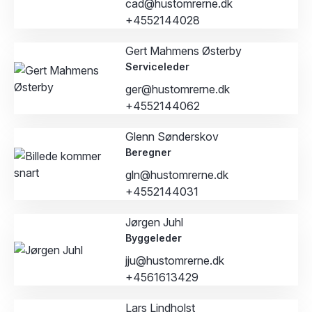
cad@hustomrerne.dk
+4552144028
Gert Mahmens Østerby
Serviceleder
ger@hustomrerne.dk
+4552144062
Glenn Sønderskov
Beregner
gln@hustomrerne.dk
+4552144031
Jørgen Juhl
Byggeleder
jju@hustomrerne.dk
+4561613429
Lars Lindholst