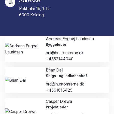
Adresse
Kokholm 1b, 1. tv.
6000 Kolding
Andreas Enghøj Lauridsen
Byggeleder
anl@hustomrerne.dk
+4552144040
Brian Dall
Salgs- og indkøbschef
brd@hustomrerne.dk
+4561613429
Casper Drewa
Projektleder