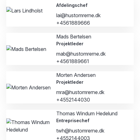
Afdelingschef
lai@hustomrerne.dk
+4561889666
Mads Bertelsen
Projektleder
mab@hustomrerne.dk
+4561889661
Morten Andersen
Projektleder
mra@hustomrerne.dk
+4552144030
Thomas Windum Hedelund
Entreprisechef
twh@hustomrerne.dk
+4552144003