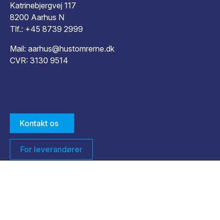
Katrinebjergvej 117
8200 Aarhus N
Tlf.:
+45 8739 2999
Mail:
aarhus@hustomrerne.dk
CVR: 3130 9514
Kontakt os
For leverandører
Rapporter og dokumenter
Whistleblower